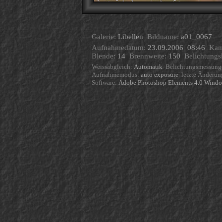
Galerie:
Libellen
Bildname:
a01_0067
Aufnahmedatum:
23.09.2006 08:46
Kam
Blende:
14
Brennweite:
150
Belichtungs
Weissabgleich:
Automatik
Belichtungsmessung
Aufnahmemodus:
auto exposure
letzte Änderu
Software:
Adobe Photoshop Elements 4.0 Win