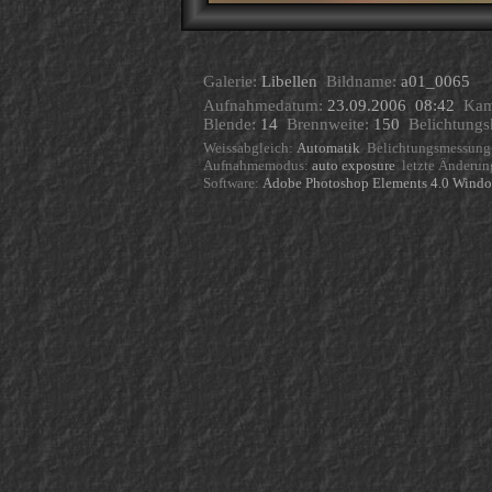
Galerie:
Libellen
Bildname:
a01_0065
Aufnahmedatum:
23.09.2006 08:42
Kam
Blende:
14
Brennweite:
150
Belichtungs
Weissabgleich:
Automatik
Belichtungsmessung
Aufnahmemodus:
auto exposure
letzte Änderu
Software:
Adobe Photoshop Elements 4.0 Win