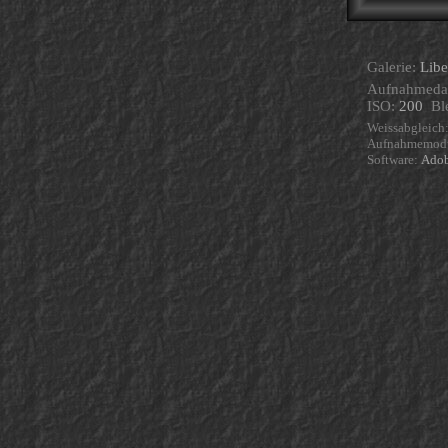
Galerie:
Lib
Aufnahmeda
ISO:
200
Bl
Weissabgleich
Aufnahmemod
Software:
Adob