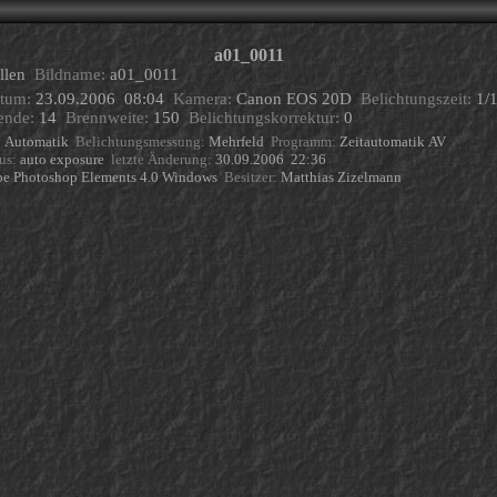
a01_0011
ellen
Bildname:
a01_0011
tum:
23.09.2006 08:04
Kamera:
Canon EOS 20D
Belichtungszeit:
1/
ende:
14
Brennweite:
150
Belichtungskorrektur:
0
:
Automatik
Belichtungsmessung:
Mehrfeld
Programm:
Zeitautomatik AV
us:
auto exposure
letzte Änderung:
30.09.2006 22:36
e Photoshop Elements 4.0 Windows
Besitzer:
Matthias Zizelmann