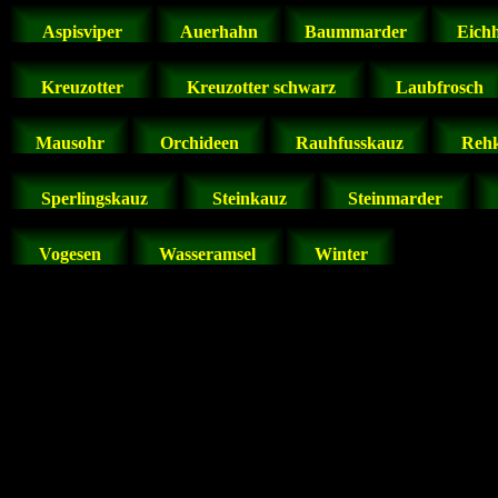
Aspisviper
Auerhahn
Baummarder
Eich
Kreuzotter
Kreuzotter schwarz
Laubfrosch
Mausohr
Orchideen
Rauhfusskauz
Rehk
Sperlingskauz
Steinkauz
Steinmarder
Vogesen
Wasseramsel
Winter